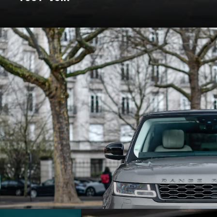
: un voyage à travers les marques e
Pour certains, c’est un rêve façonné en acier, en cuir, et en amour. C
nt bâtie. On a donc décidé de vous bichonner, et de vous concocter un
 marques qui ont marqué l’histoire et créé des véhicules au destin ex
souvent légendaire.
marques d’exception qui ont jalonné son histoire. De la Belle Époque
t du design, créant des modèles emblématiques qui font rêver les amat
 des grandes marques et modèles d'exception, pour un voyage entre 
En voiture, bouclez vos ceintures, c’est parti !