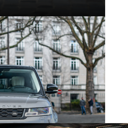
t modèles d'exception
hez Mecanicus, on adore la voiture, on adore aussi son
e véritable encyclopédie de la voiture : Autopedia.
ceptionnel, chacun empreint d’un charme unique et
 aux supercars contemporaines, ces constructeurs ont
eurs comme les collectionneurs. Au sein des articles
innovation, performance et héritage automobile.