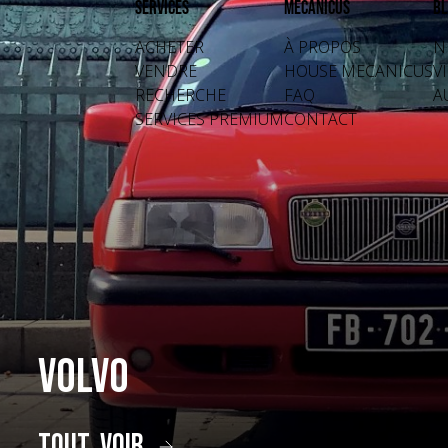
Services
Mecanicus
Bl
ACHETER
À PROPOS
N
VENDRE
HOUSE MECANICUS
V
RECHERCHE
FAQ
A
SERVICES PREMIUM
CONTACT
Volvo
tout voir