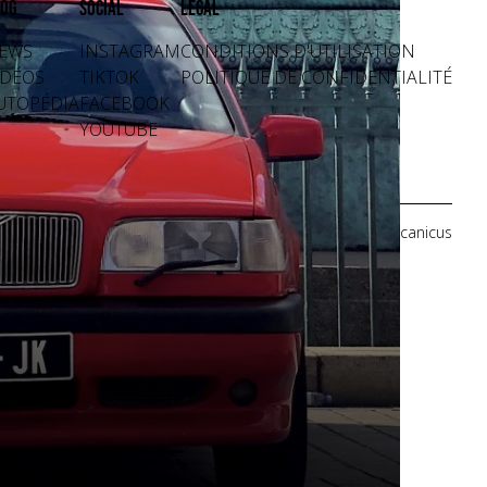
og
Social
Légal
EWS
INSTAGRAM
CONDITIONS D'UTILISATION
IDÉOS
TIKTOK
POLITIQUE DE CONFIDENTIALITÉ
UTOPÉDIA
FACEBOOK
YOUTUBE
Crédits photos: Mecanicus