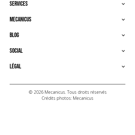
Services
ACHETER
Mecanicus
VENDRE
RECHERCHE
À PROPOS
Blog
SERVICES PREMIUM
HOUSE MECANICUS
FAQ
NEWS
Social
CONTACT
VIDÉOS
AUTOPÉDIA
INSTAGRAM
Légal
TIKTOK
FACEBOOK
CONDITIONS D'UTILISATION
YOUTUBE
POLITIQUE DE CONFIDENTIALITÉ
© 2026 Mecanicus. Tous droits réservés
Crédits photos: Mecanicus