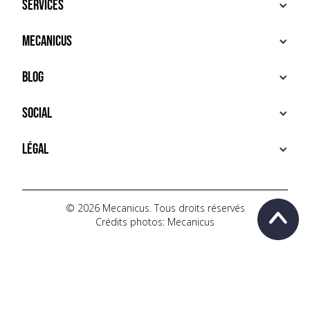
Services
ACHETER
Mecanicus
VENDRE
RECHERCHE
À PROPOS
Blog
SERVICES PREMIUM
HOUSE MECANICUS
FAQ
NEWS
Social
CONTACT
VIDÉOS
AUTOPÉDIA
INSTAGRAM
Légal
TIKTOK
FACEBOOK
CONDITIONS D'UTILISATION
YOUTUBE
POLITIQUE DE CONFIDENTIALITÉ
© 2026 Mecanicus. Tous droits réservés
Crédits photos: Mecanicus