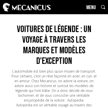
MENU
Voitures de Légende : un
voyage à travers les
marques et modèles
d'exception
L’automobile est bien plus qu’un moyen de transport.
Pour certains, c’est un rêve façonné en acier, en cuir, et
en amour. Chez Mecanicus, on adore la voiture, on
adore aussi son histoire et surtout les modèles de
légende qui l’ont bâtie. On a donc décidé de vous
bichonner, et de vous concocter une véritable
encyclopédie de la voiture : Autopedia.
Autopedia est un véritable voyage au travers des