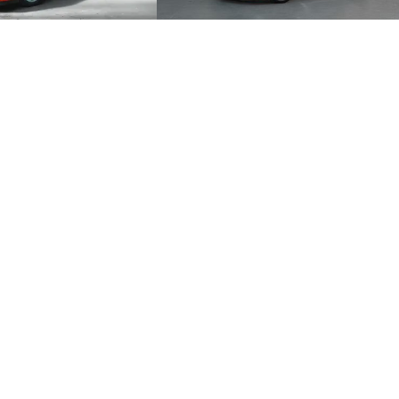
ercars
Sportives & Supercars
128 700 Km
66 500 
IS N°8 / ORIGINE FRANCE 
BMW M2 *Entretiens 100% BMW / Origine
France*
0
RESERVED
0
 les informations
n inscrivant votre