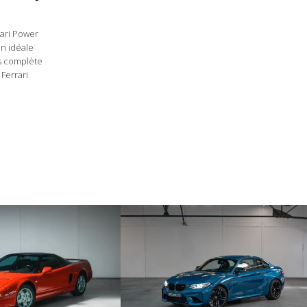
05/2022 - Entretien - 34196km - Ferrari Charles Pozzi
06/2022 - Contrôle technique - 34300km - Favorable
11/2022 - Contrôle technique - 34992km - Favorable
rari Power
12/2024 - Contrôle technique - 37647km - Favorable
on idéale
12/2024 - Entretien - 37716km - Ferrari Charles Pozzi
ns complète
12/2025 - Entretien - 38163km - Ferrari Charles Pozzi
 Ferrari
01/2026 - Contrôle technique - 38448km - Favorable