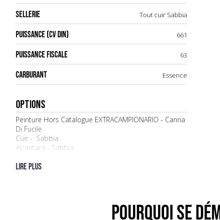
SELLERIE
Tout cuir Sabbia
PUISSANCE (CV DIN)
661
PUISSANCE FISCALE
63
CARBURANT
Essence
OPTIONS
Peinture Hors Catalogue EXTRACAMPIONARIO - Canna
Di Fucile
Cuir - Sabbia
Alcantara - Sabbia
Couleurs des moquettes - Nero
Système AFS
Lire plus
Accoudoir de porte en Alcantara
Étriers de frein en aluminium
Calandre avant avec contours chromés
Zone centrale en fibre de carbone
POURQUOI SE DÉM
Zone conducteur en fibre de carbone avec LED