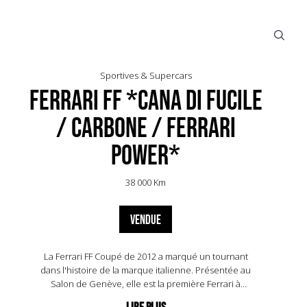
Sportives & Supercars
Ferrari FF *Cana di Fucile
/ Carbone / Ferrari
Power*
38 000 Km
VENDUE
La Ferrari FF Coupé de 2012 a marqué un tournant
dans l'histoire de la marque italienne. Présentée au
Salon de Genève, elle est la première Ferrari à
quatre roues motrices, combinant performance et