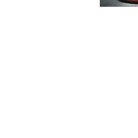
Alcantara noir Nera 9913
Kit fumeur
Système Hi-Fi haute puissance
Système de contrôle de pression des pneus
Sportives & Sup
Tuner TV
Honda NSX *CHÂSS
/ FULL ORIGINE*
RESERVED
Newsletter
Abonnez-vous à notre newsletter pour recevoir
sur nos dernières voitures et nos événements e
e-mail ci-dessous :