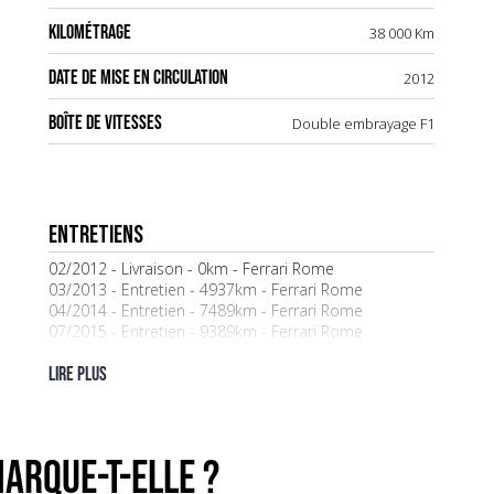
KILOMÉTRAGE
38 000 Km
DATE DE MISE EN CIRCULATION
2012
BOÎTE DE VITESSES
Double embrayage F1
ENTRETIENS
02/2012 - Livraison - 0km - Ferrari Rome
03/2013 - Entretien - 4937km - Ferrari Rome
04/2014 - Entretien - 7489km - Ferrari Rome
07/2015 - Entretien - 9389km - Ferrari Rome
05/2016 - Entretien - 12722km - Ferrari Monaco
05/2017 - Entretien - 18697km - Ferrari Monaco
Lire plus
03/2018 - Contrôle technique - 22127km - Favorable
06/2018 - Entretien - 25257km - Ferrari Charles Pozzi
07/2019 - Entretien - 28867km - Ferrari Charles Pozzi
06/2020 - Contrôle technique - 30647km - Favorable
ARQUE-t-elle ?
08/2020 - Entretien - 30933km - Ferrari Charles Pozzi