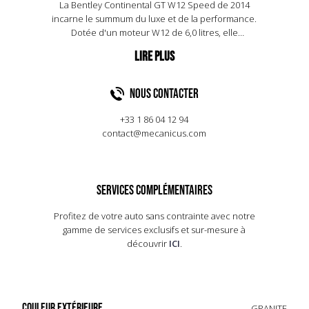
La Bentley Continental GT W12 Speed de 2014
incarne le summum du luxe et de la performance.
Dotée d'un moteur W12 de 6,0 litres, elle
développe une puissance impressionnante de
635 chevaux, permettant une accélération de 0 à
100 km/h en seulement 4,2 secondes. Sa vitesse
de pointe atteint 331 km/h, faisant d'elle l'une des
NOUS CONTACTER
voitures les plus rapides de son époque. Le
design extérieur, élégant et raffiné, se marie à un
+33 1 86 04 12 94
intérieur somptueux, où le cuir et le bois précieux
contact@mecanicus.com
dominent. La GT W12 Speed se distingue par ses
jantes de 21 pouces et ses finitions chromées,
symboles de son statut prestigieux. En 2014, elle
représente l'alliance parfaite entre tradition et
SERVICES COMPLÉMENTAIRES
innovation, séduisant les amateurs de voitures de
luxe à travers le monde.
Profitez de votre auto sans contrainte avec notre
gamme de services exclusifs et sur-mesure à
découvrir
ICI
.
COULEUR EXTÉRIEURE
GRANITE