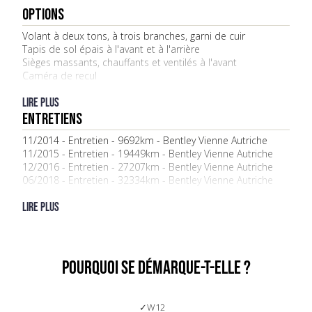
OPTIONS
Volant à deux tons, à trois branches, garni de cuir
Tapis de sol épais à l'avant et à l'arrière
Sièges massants, chauffants et ventilés à l'avant
Caméra de recul
Tuner TV - ROW
Jantes en alliage de 21 pouces à finition teintée foncée
Lire plus
ENTRETIENS
11/2014 - Entretien - 9692km - Bentley Vienne Autriche
11/2015 - Entretien - 19449km - Bentley Vienne Autriche
12/2016 - Entretien - 27207km - Bentley Vienne Autriche
06/2018 - Entretien - 32334km - Bentley Vienne Autriche
04/2019 - Entretien - 35772km - Bentley Vienne Autriche
01/2020 - Entretien - 40591km - Bentley Vienne Autriche
Lire plus
04/2024 - Entretien - 49889km - Bentley Vienne Autriche
08/2025 - Entretien - 54000km - Bentley Paris
POURQUOI SE DÉMARQUE-t-elle ?
W12