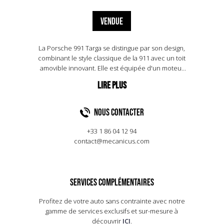
VENDUE
La Porsche 991 Targa se distingue par son design,
combinant le style classique de la 911 avec un toit
amovible innovant. Elle est équipée d'un moteur
six cylindres à plat de 3,0 litres, délivrant 370
chevaux et offrant une polyvalence
exceptionnelle grâce à ses deux turbos. La
transmission intégrale assure une adhérence
NOUS CONTACTER
optimale, même dans des conditions difficiles.
L'intérieur offre un confort exceptionnel, avec
+33 1 86 04 12 94
des matériaux de haute qualité et une
contact@mecanicus.com
technologie de pointe. Retrouvez plus
d'informations sur cet exemplaire dans le texte de
présentation ci-dessous.
SERVICES COMPLÉMENTAIRES
Profitez de votre auto sans contrainte avec notre
gamme de services exclusifs et sur-mesure à
découvrir
ICI
.