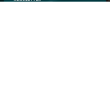
Abonnez-vous à notre newsletter pour recevoir les
informations sur nos dernières voitures et nos
événements en inscrivant votre e-mail ci-dessous :
Services