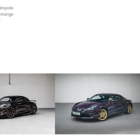
 limpide
lemange
K