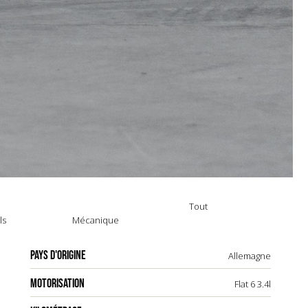
Tout
ls
Mécanique
PAYS D'ORIGINE
Allemagne
MOTORISATION
Flat 6 3.4l