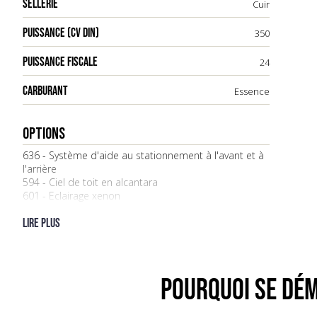
SELLERIE
Cuir
PUISSANCE (CV DIN)
350
PUISSANCE FISCALE
24
CARBURANT
Essence
OPTIONS
636 - Système d'aide au stationnement à l'avant et à
l'arrière
594 - Ciel de toit en alcantara
601 - Eclairage xenon
844 - Volant multifonction cuir lisse
315 - Siege sport gauche, en partie electrique, 4
Lire plus
positions
316 - Siege sport droit, en partie electrique, 4
positions
651 - Toit ouvrant extérieur
POURQUOI SE DÉM
936 - Garnitures de siege ar., cuir
981 - Interieur cuir, sauf sellerie
983 - Garnitures de siege avant, cuir