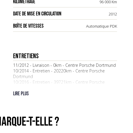
KILOMÉTRAGE
96 000 Km
DATE DE MISE EN CIRCULATION
2012
BOÎTE DE VITESSES
Automatique PDK
ENTRETIENS
11/2012 - Livraison - 0km - Centre Porsche Dortmund
10/2014 - Entretien - 20220km - Centre Porsche
Dortmund
10/2016 - Entretien - 39721km - Centre Porsche
Dortmund
10/2018 - Entretien - 65579km - Centre Porsche
Lire plus
Dortmund
05/2021 - Entretien - 76231km - First Automobile
05/2023 - Entretien - 84182km - Marc Borie
Automobile
ARQUE-t-elle ?
04/2025 - Entretien - 92259km - Marc Borie
Automobile