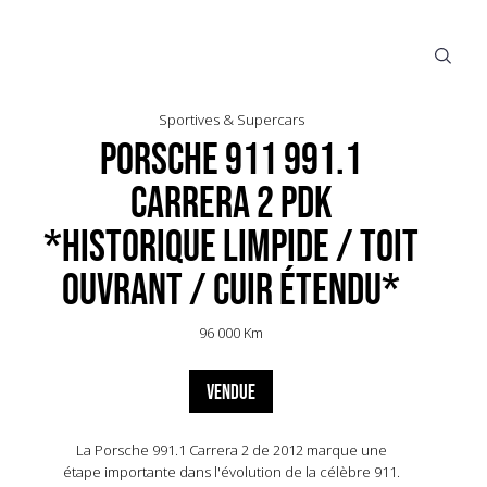
Sportives & Supercars
Porsche 911 991.1
Carrera 2 PDK
*Historique limpide / Toit
ouvrant / Cuir étendu*
96 000 Km
VENDUE
La Porsche 991.1 Carrera 2 de 2012 marque une
étape importante dans l'évolution de la célèbre 911.