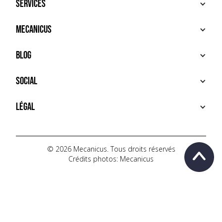
Services
ACHETER
Mecanicus
VENDRE
RECHERCHE
À PROPOS
Blog
SERVICES PREMIUM
HOUSE MECANICUS
FAQ
NEWS
Social
CONTACT
VIDÉOS
AUTOPÉDIA
INSTAGRAM
Légal
TIKTOK
FACEBOOK
CONDITIONS D'UTILISATION
YOUTUBE
POLITIQUE DE CONFIDENTIALITÉ
© 2026 Mecanicus. Tous droits réservés
Crédits photos: Mecanicus