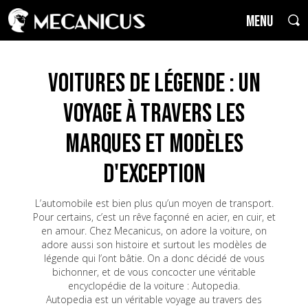
MENU
Voitures de Légende : un
voyage à travers les
marques et modèles
d'exception
L’automobile est bien plus qu’un moyen de transport.
Pour certains, c’est un rêve façonné en acier, en cuir, et
en amour. Chez Mecanicus, on adore la voiture, on
adore aussi son histoire et surtout les modèles de
légende qui l’ont bâtie. On a donc décidé de vous
bichonner, et de vous concocter une véritable
encyclopédie de la voiture : Autopedia.
Autopedia est un véritable voyage au travers des