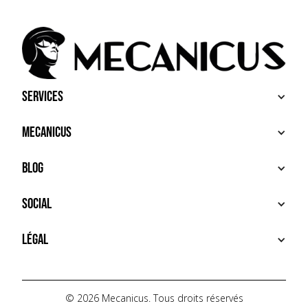
Services
ACHETER
Mecanicus
VENDRE
RECHERCHE
À PROPOS
Blog
SERVICES PREMIUM
HOUSE MECANICUS
FAQ
NEWS
Social
CONTACT
VIDÉOS
AUTOPÉDIA
INSTAGRAM
Légal
TIKTOK
FACEBOOK
CONDITIONS D'UTILISATION
YOUTUBE
POLITIQUE DE CONFIDENTIALITÉ
© 2026 Mecanicus. Tous droits réservés