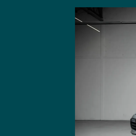
457 - Assistant de changement de voie
465 - Feu antibrouillard gauche
470 - Essieu arrière
474 - Système de levage de l'essieu avant
478 - Fixation centrale des jantes
482 - Contrôle de pression des pneus (RDK)
489 - Volant multifonction chauffant
493 - Masselottes d'équilibrage noires
521 - Capteur d'inclinaison
529 - Rétroviseurs SportDesign
536 - Sirène d'alarme avec capteur d'inclinaison
541 - Ventilation active des sièges
555 - Ceintures de sécurité noires
567 - Pare-brise teinté dégradé
573 - Climatisation
581 - Console centrale avant
583 - Pack fumeur
594 - Ciel de toit en Alcantara
605 - Feux de jour à LED
625 - Porsche Entry & Drive (KESSY)
631 - Reconnaissance des panneaux de signalisation
632 - PDLS+ avec feux de route dynamiques
638 - Aide au stationnement avant/arrière avec
caméra de recul