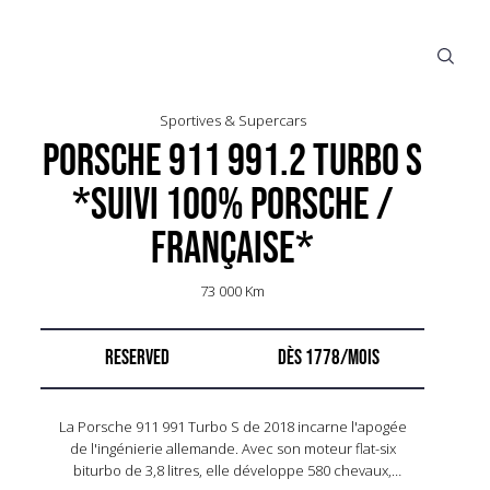
Sportives & Supercars
Porsche 911 991.2 Turbo S
*Suivi 100% Porsche /
Française*
73 000 Km
RESERVED
1778
La Porsche 911 991 Turbo S de 2018 incarne l'apogée
de l'ingénierie allemande. Avec son moteur flat-six
biturbo de 3,8 litres, elle développe 580 chevaux,