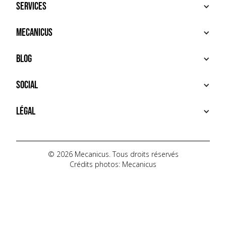
Services
ACHETER
Mecanicus
VENDRE
RECHERCHE
À PROPOS
Blog
SERVICES PREMIUM
HOUSE MECANICUS
FAQ
NEWS
Social
CONTACT
VIDÉOS
AUTOPÉDIA
INSTAGRAM
Légal
TIKTOK
FACEBOOK
CONDITIONS D'UTILISATION
YOUTUBE
POLITIQUE DE CONFIDENTIALITÉ
© 2026 Mecanicus. Tous droits réservés
Crédits photos: Mecanicus