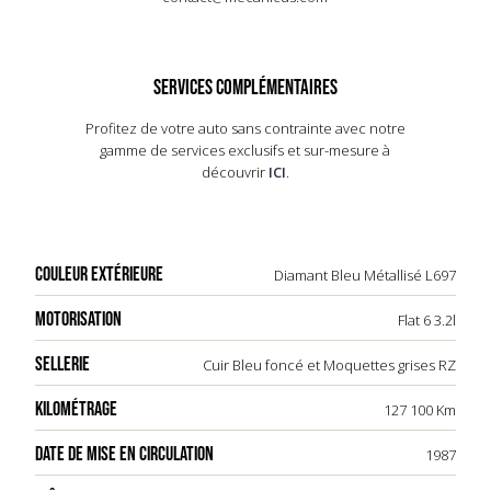
distingue par des finitions uniques et des badges
commémoratifs. Produite en série limitée, elle
incarne le savoir-faire et l'innovation de Porsche,
tout en rendant hommage à l'héritage de la
SERVICES COMPLÉMENTAIRES
marque. Véritable objet de collection, elle
continue de fasciner les passionnés
Profitez de votre auto sans contrainte avec notre
d'automobiles à travers le monde.
gamme de services exclusifs et sur-mesure à
découvrir
ICI
.
COULEUR EXTÉRIEURE
Diamant Bleu Métallisé L697
MOTORISATION
Flat 6 3.2l
SELLERIE
Cuir Bleu foncé et Moquettes grises RZ
KILOMÉTRAGE
127 100 Km
DATE DE MISE EN CIRCULATION
1987