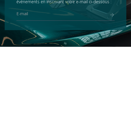
événements en inscrivant votre e-mail ci-dessous :
Services
ACHETER
Mecanicus
VENDRE