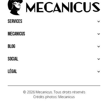
Services
ACHETER
Mecanicus
VENDRE
RECHERCHE
À PROPOS
Blog
SERVICES PREMIUM
HOUSE MECANICUS
FAQ
NEWS
Social
CONTACT
VIDÉOS
AUTOPÉDIA
INSTAGRAM
Légal
TIKTOK
FACEBOOK
CONDITIONS D'UTILISATION
YOUTUBE
POLITIQUE DE CONFIDENTIALITÉ
© 2026 Mecanicus. Tous droits réservés
Crédits photos: Mecanicus