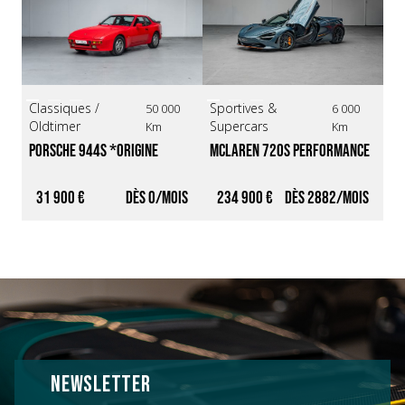
Classiques /
Sportives &
Sp
50 000
6 000
Oldtimer
Supercars
Su
Km
Km
Porsche 944S *ORIGINE 
Mclaren 720S Performance 
Fe
FRANÇAISE / FAIBLE 
*Carbon Package / Baquets 
Mo
KILOMÉTRAGE / ROUGE INDIEN*
P1*
Fr
31 900 €
0
234 900 €
2882
1
NEWSLETTER