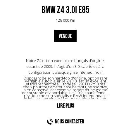
BMW Z4 3.0i E85
128 000 Km
VENDUE
Notre Z4 est un exemplaire français d'origine,
datant de 2003. Il s'agit d'un 3.0i cabriolet, à la
configuration classique grise intérieur noir.
Disposant de son hard-top d'origine, option rare
Véritable auto plaisir, le Z4 3.0i est un excellent
et très recherchée, il totalise 128.000 km. Très
choix pour tout amateur souhaitant une sportive,
bien conservé, cet exemplaire sort d'une grosse
decouvrable et abordable. Le 3.0 fait parfaitement
révision chez un spécialiste BMW indépendant.
le job, pas besoin de M pour se défouler sur les
Quatre pneus neufs ont été installés.
routes du Perche. Quant au design d'Anders
Warming, ce dernier partage les mêmes
caractéristiques que les grands crus : ils se
NOUS CONTACTER
bonifient d'année en année. Le Z4 n'y échappe
pas ! En bref : un futur classic à petit prix, prêt à