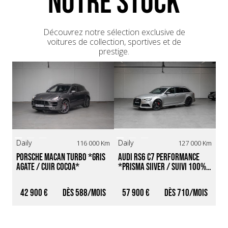
NOTRE STOCK
Deux entretiens fait chez Maroco depuis 2013, en attente
des factures et/ou attestation
Découvrez notre sélection exclusive de
voitures de collection, sportives et de
prestige.
Sp
Daily
Daily
116 000 Km
127 000 Km
Su
Porsche Macan Turbo *Gris 
Audi RS6 C7 Performance 
Po
Agate / Cuir Cocoa*
*Prisma SiIver / Suivi 100% 
GT
Audi*
En
42 900 €
588
57 900 €
710
9