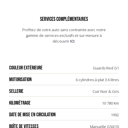
équipements pour privilégier les performances,
incluant l'absence de climatisation et de sièges
arrière. Sa production limitée et ses
SERVICES COMPLÉMENTAIRES
caractéristiques uniques en font aujourd'hui un
modèle très recherché et respecté dans le
Profitez de votre auto sans contrainte avec notre
monde des collectionneurs. La 964 RS reste un
gamme de services exclusifs et sur-mesure à
symbole marquant de l'ingénierie Porsche et un
découvrir
ICI
.
joyau de l'ère des voitures de sport des années
90.
COULEUR EXTÉRIEURE
Guards Red G1
MOTORISATION
6 cylindres à plat 3.6 litres
SELLERIE
Cuir Noir & Gris
KILOMÉTRAGE
10 780 Km
DATE DE MISE EN CIRCULATION
1992
BOÎTE DE VITESSES
Manuelle G50/10