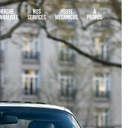
HERCHE
NOS
HOUSE
A
NNALISÉE
SERVICES
MECANICUS
PROPOS