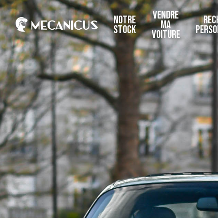
VENDRE
NOTRE
REC
MA
STOCK
PERSO
VOITURE