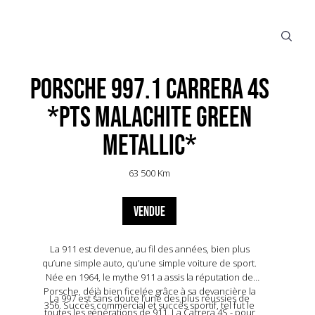
Porsche 997.1 Carrera 4S
*PTS Malachite Green
Metallic*
63 500 Km
VENDUE
La 911 est devenue, au fil des années, bien plus
qu’une simple auto, qu’une simple voiture de sport.
Née en 1964, le mythe 911 a assis la réputation de
Porsche, déjà bien ficelée grâce à sa devancière la
La 997 est sans doute l’une des plus réussies de
356. Succès commercial et succès sportif, tel fut le
toutes les générations de 911. La Carrera 4S - pour