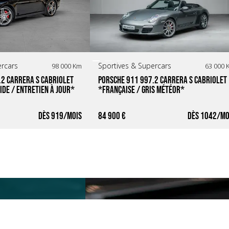
ercars
Sportives & Supercars
98 000 Km
63 000 
2 Carrera S Cabriolet 
Porsche 911 997.2 Carrera S Cabriolet 
ide / Entretien à jour*
*Française / Gris Météor*
919
84 900 €
1042
 les informations
n inscrivant votre