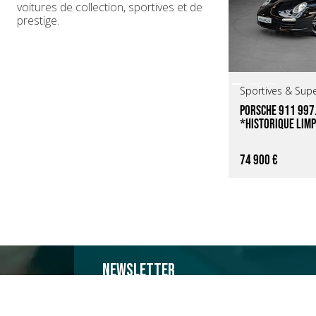
voitures de collection, sportives et de
prestige.
Sportives & Sup
Porsche 911 997.
*Historique limp
74 900 €
Newsletter
Abonnez-vous à notre newsletter pour recevoir
sur nos dernières voitures et nos événements e