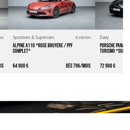
Sportives & Supercars
Daily
Km
8 200 Km
Alpine A110 *Rose Bruyère / PPF 
Porsche Panamer
Complet*
Turismo *Suivi P
Vulcano*
64 900 €
796
72 900 €