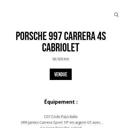
Porsche 997 Carrera 4S
Cabriolet
96 500 Km
VENDUE
Équipement :
C07 Code Pays Italie
XRR Jantes Carrera Sport 19" en argent GT avec