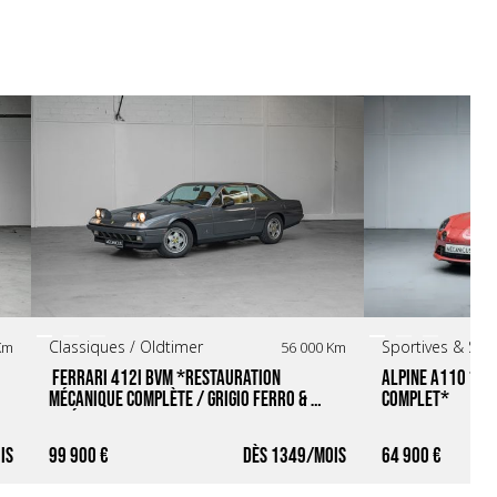
Classiques / Oldtimer
Sportives & Sup
Km
56 000 Km
 Ferrari 412i BVM *Restauration 
Alpine A110 *Ros
mécanique complète / Grigio Ferro & 
Complet*
Intérieur Beige*
99 900 €
1349
64 900 €