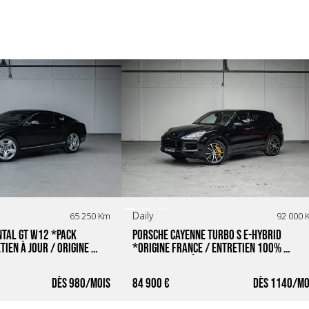
Daily
65 250 Km
92 000 
tal GT W12 *Pack 
Porsche Cayenne Turbo S E-Hybrid 
ien à jour / Origine 
*Origine France / Entretien 100% 
Porsche / Intérieur Cuir Club*
980
84 900 €
1140