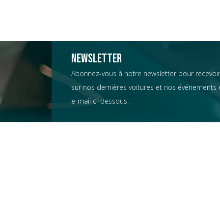
Newsletter
Abonnez-vous à notre newsletter pour recevoir
sur nos dernières voitures et nos événements e
e-mail ci-dessous :