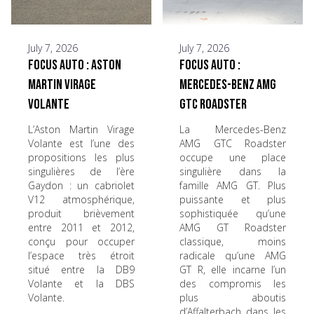
July 7, 2026
July 7, 2026
Focus Auto : Aston
Focus Auto :
Martin Virage
Mercedes-Benz AMG
Volante
GTC Roadster
L’Aston Martin Virage
La Mercedes-Benz
Volante est l’une des
AMG GTC Roadster
propositions les plus
occupe une place
singulières de l’ère
singulière dans la
Gaydon : un cabriolet
famille AMG GT. Plus
V12 atmosphérique,
puissante et plus
produit brièvement
sophistiquée qu’une
entre 2011 et 2012,
AMG GT Roadster
conçu pour occuper
classique, moins
l’espace très étroit
radicale qu’une AMG
situé entre la DB9
GT R, elle incarne l’un
Volante et la DBS
des compromis les
Volante.
plus aboutis
d’Affalterbach dans les