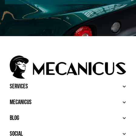
Services
ACHETER
Mecanicus
VENDRE
RECHERCHE
À PROPOS
Blog
SERVICES PREMIUM
HOUSE MECANICUS
FAQ
NEWS
Social
CONTACT