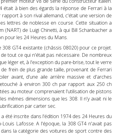
 premier moteur V8 de série du constructeur italien.
4 était à bien des égards la réponse de Ferrari à la
rapport à son rival allemand, c'était une version de
s lettres de noblesse en course. Cette situation a
 (NART) de Luigi Chinetti, à qui Bill Schanbacher a
on pour les 24 Heures du Mans.
e 308 GT4 existante (châssis 08020) pour ce projet.
t de tout ce qui n'était pas nécessaire. De nombreux
 léger et, à l'exception du pare-brise, tout le verre
de frein de plus grande taille, provenant de Ferrari
oiler avant, d'une aile arrière massive et d'arches
retouché à environ 300 ch par rapport aux 250 ch
tées au moteur comprenaient l'utilisation de pistons
es mêmes dimensions que les 308. Il n'y avait ni le
brification par carter sec.
i a été inscrite dans l'édition 1974 des 24 Heures du
-Louis Lafosse. A l'époque, la 308 GT4 n'avait pas
 dans la catégorie des voitures de sport contre des