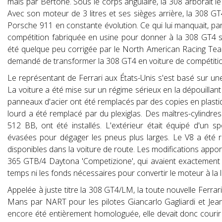
mais par Bertone. Sous le corps angulaire, la 308 arborait le
Avec son moteur de 3 litres et ses sièges arrière, la 308 GT
Porsche 911 en constante évolution. Ce qui lui manquait, par 
compétition fabriquée en usine pour donner à la 308 GT4 se
été quelque peu corrigée par le North American Racing Team
demandé de transformer la 308 GT4 en voiture de compétiti
Le représentant de Ferrari aux États-Unis s'est basé sur un
La voiture a été mise sur un régime sérieux en la dépouillan
panneaux d'acier ont été remplacés par des copies en plastique
lourd a été remplacé par du plexiglas. Des maîtres-cylindres 
512 BB, ont été installés. L'extérieur était équipé d'un sp
évasées pour dégager les pneus plus larges. Le V8 a été 
disponibles dans la voiture de route. Les modifications appor
365 GTB/4 Daytona 'Competizione', qui avaient exactement l
temps ni les fonds nécessaires pour convertir le moteur à la lu
Appelée à juste titre la 308 GT4/LM, la toute nouvelle Ferrar
Mans par NART pour les pilotes Giancarlo Gagliardi et Jean
encore été entièrement homologuée, elle devait donc courir