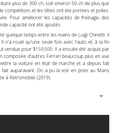
uire plus de 300 ch, soit environ 50 ch de plus que
e compétition, et les têtes ont été portées et polies.
vée. Pour améliorer les capacités de freinage, des
grande capacité ont été ajoutés.
é quelque temps entre les mains de Luigi Chinetti. Il
n'a roulé qu'une seule fois avec l'auto et, à la fin
fut vendue pour $159,500. Il a ensuite été acquis par
ction composée d'autres Ferrari beaucoup plus en vue
ttre la voiture en état de marche et a depuis fait
s fait auparavant. On a pu la voir en piste au Mans
sée à Retromobile (2019).