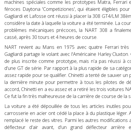
machines spéciales comme les prototypes Matra, Ferrari
féroces Daytona 'Competiziones', qui étaient éligibles pou
Gagliardi et Lafosse ont réussi à placer la 308 GT4/LM 38ème s
considère la date à laquelle la voiture a été terminée. La cou
problèmes mécaniques précoces, la NART 308 a finalem
cassé, après 30 tours et 4 heures de course.
NART revient au Mans en 1975 avec quatre Ferrari très di
Gagliardi partage le volant avec l'Américaine Harley Cluxton. C
de plus inscrite comme prototype, mais n'a pas réussi à con
d'une GT de série. Par rapport à la plus rapide de sa catégo
assez rapide pour se qualifier. Chinetti a tenté de sauver un p
la dernière minute pour permettre à tous les pilotes de d
accord, Chinetti en a eu assez et a retiré les trois voitures
Ce fut la fin très malheureuse de la carrière de course de la
La voiture a été dépouillée de tous les articles inutiles 
carrosserie en acier ont cédé la place à du plastique léger. A
remplacé le reste des vitres. Parmi les autres modifications 
déflecteur d'air avant, d'un grand déflecteur arrièr