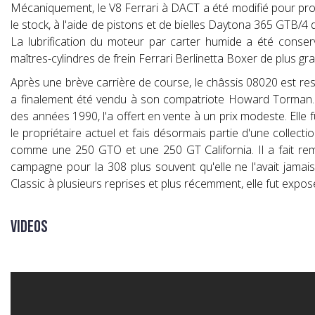
Mécaniquement, le V8 Ferrari à DACT a été modifié pour prod
le stock, à l'aide de pistons et de bielles Daytona 365 GTB/4 d
La lubrification du moteur par carter humide a été conser
maîtres-cylindres de frein Ferrari Berlinetta Boxer de plus 
Après une brève carrière de course, le châssis 08020 est rest
a finalement été vendu à son compatriote Howard Torman. Il 
des années 1990, l'a offert en vente à un prix modeste. Elle 
le propriétaire actuel et fais désormais partie d'une colle
comme une 250 GTO et une 250 GT California. Il a fait reme
campagne pour la 308 plus souvent qu'elle ne l'avait jamai
Classic à plusieurs reprises et plus récemment, elle fut expo
Videos