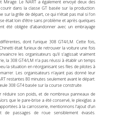
 et Mirage. Le NART a également envoyé deux des
r courir dans la classe GT basée sur la production.
ur la grille de départ, ce qui n'était pas mal si l'on
rse était loin d'être sans problème et après quelques
ent été obligée d'abandonner avec un embrayage
fférentes, dont l'unique 308 GT4/LM. Cette fois,
hinetti était furieux de retrouver la voiture une fois
vaincre les organisateurs qu'il s'agissait vraiment
rie, la 308 GT4/LM n'a pas réussi à établir un temps
eu la situation en réorganisant ses files de pilotes à
émarrer. Les organisateurs n'ayant pas donné leur
 NART restantes 80 minutes seulement avant le départ.
 seule 308 GT4 basée sur la course construite.
pour réduire son poids, et de nombreux panneaux de
lors que le pare-brise a été conservé, le plexiglas a
apportées à la carrosserie, mentionnons l'ajout d'un
e et de passages de roue sensiblement évasés.