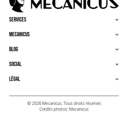
Services
ACHETER
Mecanicus
VENDRE
RECHERCHE
À PROPOS
Blog
SERVICES PREMIUM
HOUSE MECANICUS
FAQ
NEWS
Social
CONTACT
VIDÉOS
AUTOPÉDIA
INSTAGRAM
Légal
TIKTOK
FACEBOOK
CONDITIONS D'UTILISATION
YOUTUBE
POLITIQUE DE CONFIDENTIALITÉ
© 2026 Mecanicus. Tous droits réservés
Crédits photos: Mecanicus