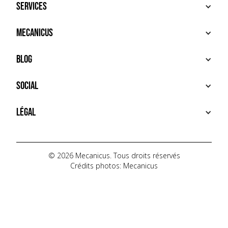
Services
ACHETER
Mecanicus
VENDRE
RECHERCHE
À PROPOS
Blog
SERVICES PREMIUM
HOUSE MECANICUS
FAQ
NEWS
Social
CONTACT
VIDÉOS
AUTOPÉDIA
INSTAGRAM
Légal
TIKTOK
FACEBOOK
CONDITIONS D'UTILISATION
YOUTUBE
POLITIQUE DE CONFIDENTIALITÉ
© 2026 Mecanicus. Tous droits réservés
Crédits photos: Mecanicus