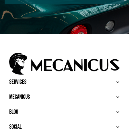
Services
ACHETER
Mecanicus
VENDRE
RECHERCHE
À PROPOS
Blog
SERVICES PREMIUM
HOUSE MECANICUS
FAQ
NEWS
Social
CONTACT