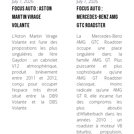
July 7, 2026
July 7, 2026
Focus Auto : Aston
Focus Auto :
Martin Virage
Mercedes-Benz AMG
Volante
GTC Roadster
L’Aston Martin Virage
La Mercedes-Benz
Volante est l’une des
AMG GTC Roadster
propositions les plus
occupe une place
singulières de l’ère
singulière dans la
Gaydon : un cabriolet
famille AMG GT. Plus
V12 atmosphérique,
puissante et plus
produit brièvement
sophistiquée qu’une
entre 2011 et 2012,
AMG GT Roadster
conçu pour occuper
classique, moins
l’espace très étroit
radicale qu’une AMG
situé entre la DB9
GT R, elle incarne l’un
Volante et la DBS
des compromis les
Volante.
plus aboutis
d’Affalterbach dans les
années 2010 : un
roadster à moteur V8
biturbo, propulsion,