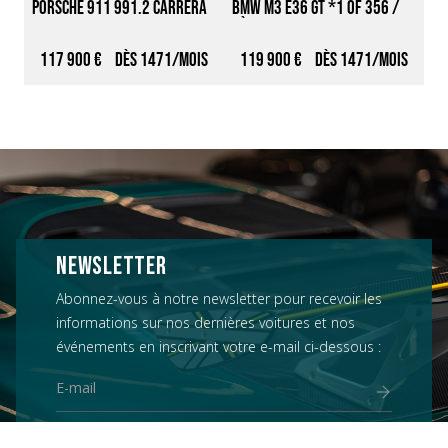
Porsche 911 991.2 Carrera 
BMW M3 E36 GT *1 of 356 / 
As
T *Baquets 918 / Options 
3ème main*
Co
exclusive / PCCB*
117 900 €
1471
119 900 €
1471
1
NEWSLETTER
Abonnez-vous à notre newsletter pour recevoir les
informations sur nos dernières voitures et nos
événements en inscrivant votre e-mail ci-dessous :