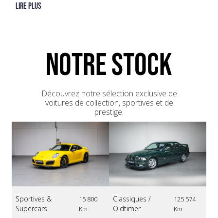
30/03/2015 - 25 380 km - Modena Sport Ferrari Maserati
Lire plus
11/04/2017 - 28 481 km - Modena Sport Ferrari Maserati
13/09/2019 - 31 088 km - Ferrari Cannes
23/11/2021 - 46 254 km - Fiorano Racing
09/03/2022 - 46 449 km - Fiorano Racing
NOTRE STOCK
Découvrez notre sélection exclusive de
voitures de collection, sportives et de
prestige.
Sportives &
Classiques /
Sp
15 800
125 574
Supercars
Oldtimer
Su
Km
Km