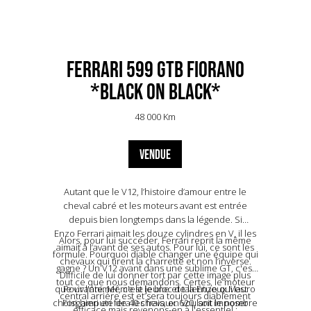
Ferrari 599 GTB Fiorano
*Black on Black*
48 000 Km
VENDUE
Autant que le V12, l’histoire d’amour entre le
cheval cabré et les moteurs avant est entrée
depuis bien longtemps dans la légende. Si
Enzo Ferrari aimait les douze cylindres en V, il les
Alors, pour lui succéder, Ferrari reprit la même
aimait à l’avant de ses autos. Pour lui, ce sont les
formule. Pourquoi diable changer une équipe qui
chevaux qui tirent la charrette et non l’inverse.
gagne ? Un V12 avant dans une sublime GT, c'est
Difficile de lui donner tort par cette image plus
tout ce que nous demandons. Certes, le moteur
que vivante. Même le jeune et talentueux Mauro
Pour l'animer, c'est le bloc de la Enzo qui est
central arrière est et sera toujours diablement
choisi, amputé de 40 chevaux. 620, soit le nombre
Forghieri en fera les frais, en voulant imposer
efficace mais revenons-en à l'essentiel :