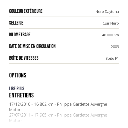
en monte usine mais également en seconde
monte en concession, le kit HGTE coûtait la
COULEUR EXTÉRIEURE
Nero Daytona
bagatelle de 21.000 €.
SELLERIE
Cuir Nero
KILOMÉTRAGE
48 000 Km
DATE DE MISE EN CIRCULATION
2009
BOÎTE DE VITESSES
Boîte F1
OPTIONS
Lire plus
ENTRETIENS
17/12/2010 - 16 802 km - Philippe Gardette Auvergne
Motors
27/07/2011 - 17 905 km - Philippe Gardette Auvergne
Motors
11/10/2013 - 22 963 km - Ferrari Gauduel Lyon