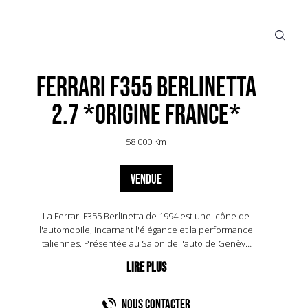
Ferrari F355 Berlinetta
2.7 *Origine France*
58 000 Km
VENDUE
La Ferrari F355 Berlinetta de 1994 est une icône de
l'automobile, incarnant l'élégance et la performance
italiennes. Présentée au Salon de l'auto de Genève,
cette voiture de sport a marqué un tournant pour
Ferrari avec son moteur V8 de 3,5 litres, développant
380 chevaux à 8 250 tr/min. Capable d'atteindre 100
km/h en seulement 4,7 secondes, la F355 allie
NOUS CONTACTER