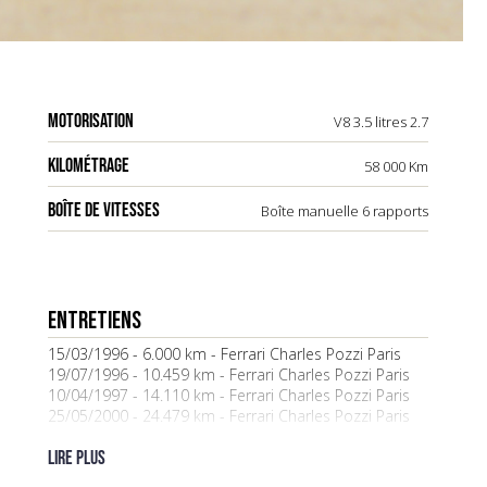
MOTORISATION
V8 3.5 litres 2.7
KILOMÉTRAGE
58 000 Km
BOÎTE DE VITESSES
Boîte manuelle 6 rapports
ENTRETIENS
15/03/1996 - 6.000 km - Ferrari Charles Pozzi Paris
19/07/1996 - 10.459 km - Ferrari Charles Pozzi Paris
10/04/1997 - 14.110 km - Ferrari Charles Pozzi Paris
25/05/2000 - 24.479 km - Ferrari Charles Pozzi Paris
25/04/2001 - 25.860 km - Ferrari Charles Pozzi Paris
05/06/2001 - 27.093 km - Ferrari Charles Pozzi Paris
Lire plus
28/05/2003 - 32.339 km - Modena Sport Ferrari SARL