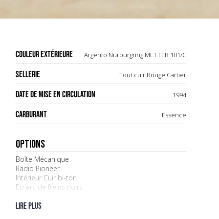
COULEUR EXTÉRIEURE
Argento Nürburgring MET FER 101/C
SELLERIE
Tout cuir Rouge Cartier
DATE DE MISE EN CIRCULATION
1994
CARBURANT
Essence
OPTIONS
Boîte Mécanique
Radio Pioneer
Intérieur Cuir bi-ton
Étriers de freins noirs
Housse de protection
Trousse à outils
Lire plus
Écussons sur les appuis-tête