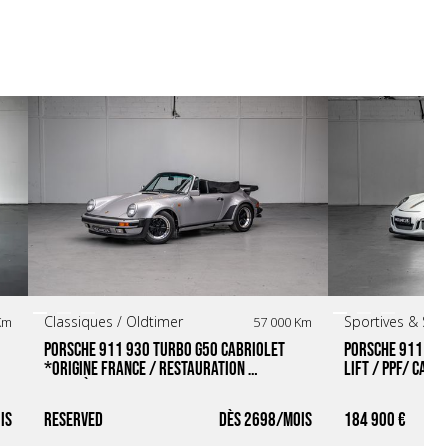
Classiques / Oldtimer
Sportives & Sup
Km
57 000 Km
Porsche 911 930 Turbo G50 Cabriolet 
Porsche 911 991
*Origine France / Restauration 
Lift / PPF/ Carb
complète*
Reserved
2698
184 900 €