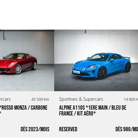
29/04/2004 - 36.475 km - Modena Sport Ferrari SARL
25/07/2005 - 39.380 km - Modena Sport Ferrari SARL
25/01/2008 - 41.816 km - Modena Sport Ferrari SARL
08/09/2014 - 46.218 km - Modena Sport Ferrari SARL
26/10/2017 - 47.830 km - Modena Sport Ferrari SARL
27/03/2018 - 48.549 km - Modena Sport Ferrari SARL
15/05/2020 - 52.250 km - Fiorano Racing
09/05/2023 - 56.292 km - LDO Racing
ercars
Sportives & Supercars
43 500 Km
14 800 
*Rosso Monza / Carbone 
Alpine A110S *1ère main / Bleu de 
*
France / Kit Aéro*
2023
RESERVED
980