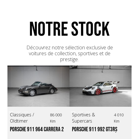
NOTRE STOCK
Découvrez notre sélection exclusive de
voitures de collection, sportives et de
prestige.
Classiques /
Sportives &
Da
86 000
4 010
Oldtimer
Supercars
Km
Km
La
Porsche 911 964 Carrera 2 
Porsche 911 992 GT3RS 
SV
Cabriolet *Faible 
*Full PPF / Malus payé*
ma