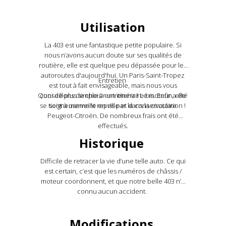
Utilisation
La 403 est une fantastique petite populaire. Si
nous n’avons aucun doute sur ses qualités de
routière, elle est quelque peu dépassée pour les
autoroutes d'aujourd'hui. Un Paris-Saint-Tropez
Entretien
est tout à fait envisageable, mais nous vous
Quoi de plus simple à entretenir ! Le moteur a été
conseillons de choisir un itinéraire bis. Enfin, elle
se tient à merveille en ville et dans la circulation !
soigneusement repris par le conservatoire
Peugeot-Citroën. De nombreux frais ont été
effectués.
Historique
Difficile de retracer la vie d’une telle auto. Ce qui
est certain, c’est que les numéros de châssis /
moteur coordonnent, et que notre belle 403 n’a
connu aucun accident.
Modifications