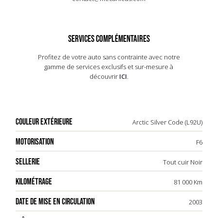
design, bien que controversé à l'époque pour ses
phares en forme d'œuf, est aujourd'hui apprécié
pour son audace. La 996 GT3 reste un modèle
recherché par les puristes, symbolisant l'équilibre
SERVICES COMPLÉMENTAIRES
parfait entre performance et plaisir de conduite.
Profitez de votre auto sans contrainte avec notre
gamme de services exclusifs et sur-mesure à
découvrir
ICI
.
COULEUR EXTÉRIEURE
Arctic Silver Code (L92U)
MOTORISATION
F6
SELLERIE
Tout cuir Noir
KILOMÉTRAGE
81 000 Km
DATE DE MISE EN CIRCULATION
2003