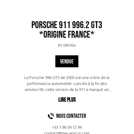
Porsche 911 996.2 GT3
*Origine France*
81 000 Km
VENDUE
La Porsche 996 GT3 de 2003 est une icône de la
performance automobile. Lancée à la fin des
années 90, cette version de la 911 a marqué un
tournant avec son moteur atmosphérique de 3,6
litres, développant 381 chevaux. Conçue pour la
piste, elle se distingue par sa légèreté et son
agilité, grâce à un châssis affûté et une suspension
NOUS CONTACTER
optimisée. Capable d'atteindre 100 km/h en
seulement 4,5 secondes, elle offre une
+33 1 86 04 12 94
expérience de conduite pure et engageante. Son
contact@mecanicus.com