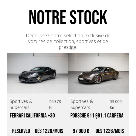
Porsche)
NOTRE STOCK
26/07/2019 - 62.241 km - Rual Auto Sport (Spécialiste
Porsche)
15/06/2022 - 68.890 km - Passion Automobile
12/01/2024 - 77.132 km - Porsche Velizy
Découvrez notre sélection exclusive de
voitures de collection, sportives et de
prestige.
Sportives &
Sportives &
Sp
56 378
53 000
Supercars
Supercars
Su
Km
Km
Ferrari California +30 
Porsche 911 991.1 Carrera 
Lo
*SUIVI 100% FERRARI*
S BVM *Première peinture / 
*O
Origine France / Troisième 
Ex
RESERVED
1226
97 900 €
1226
9
main*