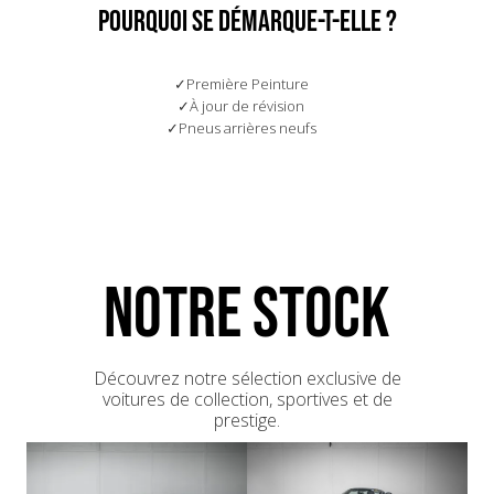
Porsche)
521 - Capteur d'inclinaison
POURQUOI SE DÉMARQUE-t-elle ?
02/2025 - Entretien - 49121km - GR Motors (Spécialiste
551 - Pare-vent
Porsche)
573 - Climatiseur
640 - Pack Sport Chrono Plus
Première Peinture
659 - Ordinateur de bord
À jour de révision
680 - Pack audio BOSE
Pneus arrières neufs
XCZ - Kit levier court
NOTRE STOCK
Découvrez notre sélection exclusive de
voitures de collection, sportives et de
prestige.