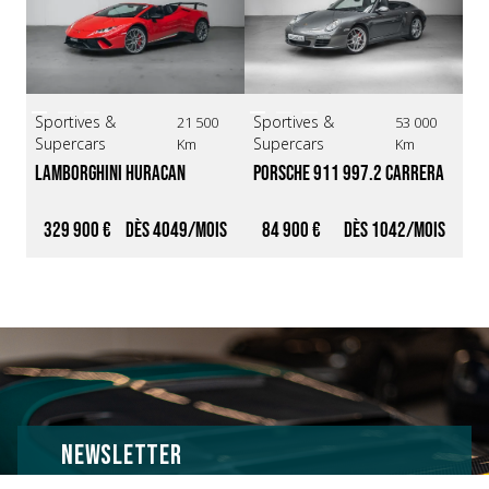
Sportives &
Sportives &
Sp
21 500
53 000
Supercars
Supercars
Su
Km
Km
Lamborghini Huracan 
Porsche 911 997.2 Carrera 
Lo
Performante Spyder *Rosso 
4S Cabriolet *Entretien 
*O
Mars / Française / 3ème 
100% Porsche Rouen / 2ème 
Ex
329 900 €
4049
84 900 €
1042
9
main*
main*
NEWSLETTER