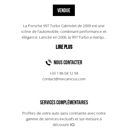
VENDUE
La Porsche 997 Turbo Cabriolet de 2009 est une
icône de l'automobile, combinant performance et
élégance. Lancée en 2006, la 997 Turbo a marqué
un tournant avec son moteur flat-six de 3,6 litres,
produisant 480 chevaux grâce à un
turbocompresseur à géométrie variable. Ce
cabriolet atteint 100 km/h en seulement 4
NOUS CONTACTER
secondes, avec une vitesse de pointe de 310
km/h. La transmission intégrale assure une
+33 1 86 04 12 94
adhérence optimale, tandis que le design
contact@mecanicus.com
intemporel de la 911 est sublimé par le toit
ouvrant. L'intérieur luxueux offre confort et
technologie, faisant de chaque trajet une
expérience unique. La 997 Turbo Cabriolet reste
SERVICES COMPLÉMENTAIRES
un modèle prisé des collectionneurs, symbolisant
l'excellence de Porsche en matière de sportivité
Profitez de votre auto sans contrainte avec notre
et de raffinement.
gamme de services exclusifs et sur-mesure à
découvrir
ICI
.