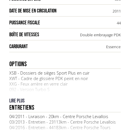
DATE DE MISE EN CIRCULATION
2011
PUISSANCE FISCALE
44
BOÎTE DE VITESSES
Double embrayage PDK
CARBURANT
Essence
OPTIONS
XSB - Dossiers de sièges Sport Plus en cuir
XWT - Cadre de glissière PDK peint en noir
XXG - Feux arrière en verre clair
092 - Version Turbo S
377 Siège Sport Plus, gauche, à coque, réglable
électriquement
Lire plus
378 Siège Sport Plus, droite, à coque, réglable
ENTRETIENS
électriquement
04/2011 - Livraison - 20km - Centre Porsche Levallois
421 - Jante Turbo 2 de 19"
03/2013 - Entretien - 23113km - Centre Porsche Levallois
425 - Essuie-glace de lunette
04/2016 - Entretien - 44183km - Centre Porsche Tours
450 - Freins en céramique (PCCB)