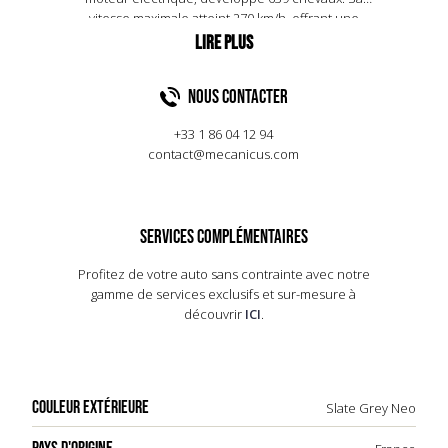
vitesse maximale atteint 270 km/h, offrant une
expérience de conduite exaltante. Le design
extérieur, avec ses lignes dynamiques et ses
phares LED, reflète l'ADN sportif de Porsche. À
NOUS CONTACTER
l'intérieur, le luxe est omniprésent avec des
matériaux haut de gamme et une technologie de
+33 1 86 04 12 94
pointe, incluant un écran tactile de 10,9 pouces.
contact@mecanicus.com
Le Macan Turbo 2024 allie puissance et
raffinement, faisant de chaque trajet une
aventure inoubliable. Sa suspension adaptative et
sa transmission intégrale garantissent une tenue
SERVICES COMPLÉMENTAIRES
de route exceptionnelle, même dans les
conditions les plus exigeantes.
Profitez de votre auto sans contrainte avec notre
gamme de services exclusifs et sur-mesure à
découvrir
ICI
.
COULEUR EXTÉRIEURE
Slate Grey Neo