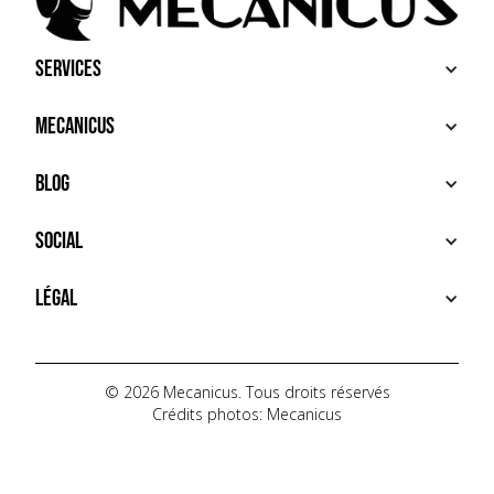
Services
ACHETER
Mecanicus
VENDRE
RECHERCHE
À PROPOS
Blog
SERVICES PREMIUM
HOUSE MECANICUS
FAQ
NEWS
Social
CONTACT
VIDÉOS
AUTOPÉDIA
INSTAGRAM
Légal
TIKTOK
FACEBOOK
CONDITIONS D'UTILISATION
YOUTUBE
POLITIQUE DE CONFIDENTIALITÉ
© 2026 Mecanicus. Tous droits réservés
Crédits photos: Mecanicus