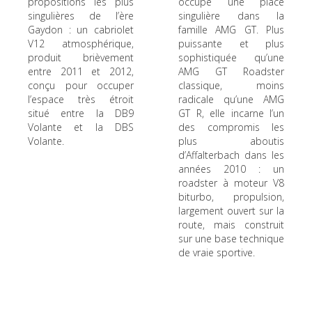
propositions les plus
occupe une place
singulières de l’ère
singulière dans la
Gaydon : un cabriolet
famille AMG GT. Plus
V12 atmosphérique,
puissante et plus
produit brièvement
sophistiquée qu’une
entre 2011 et 2012,
AMG GT Roadster
conçu pour occuper
classique, moins
l’espace très étroit
radicale qu’une AMG
situé entre la DB9
GT R, elle incarne l’un
Volante et la DBS
des compromis les
Volante.
plus aboutis
d’Affalterbach dans les
années 2010 : un
roadster à moteur V8
biturbo, propulsion,
largement ouvert sur la
route, mais construit
sur une base technique
de vraie sportive.