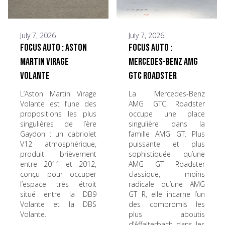
July 7, 2026
July 7, 2026
Focus Auto : Aston
Focus Auto :
Martin Virage
Mercedes-Benz AMG
Volante
GTC Roadster
L’Aston Martin Virage
La Mercedes-Benz
Volante est l’une des
AMG GTC Roadster
propositions les plus
occupe une place
singulières de l’ère
singulière dans la
Gaydon : un cabriolet
famille AMG GT. Plus
V12 atmosphérique,
puissante et plus
produit brièvement
sophistiquée qu’une
entre 2011 et 2012,
AMG GT Roadster
conçu pour occuper
classique, moins
l’espace très étroit
radicale qu’une AMG
situé entre la DB9
GT R, elle incarne l’un
Volante et la DBS
des compromis les
Volante.
plus aboutis
d’Affalterbach dans les