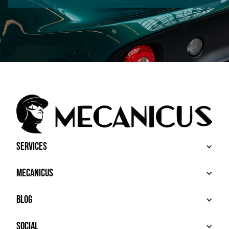
Services
ACHETER
Mecanicus
VENDRE
RECHERCHE
À PROPOS
Blog
SERVICES PREMIUM
HOUSE MECANICUS
FAQ
NEWS
Social