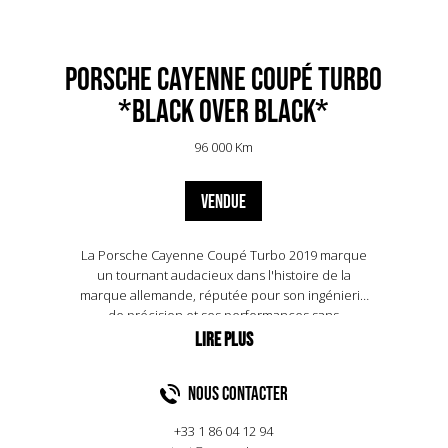
Porsche Cayenne coupé Turbo
*Black over Black*
96 000 Km
VENDUE
La Porsche Cayenne Coupé Turbo 2019 marque
un tournant audacieux dans l'histoire de la
marque allemande, réputée pour son ingénierie
de précision et ses performances sans
compromis. Avec son lancement, Porsche a non
seulement élargi sa gamme de SUV de luxe, mais a
également introduit une silhouette plus sportive
NOUS CONTACTER
et dynamique qui défie les conventions.Sous le
capot, cette version Turbo est propulsée par un
+33 1 86 04 12 94
moteur V8 biturbo de 4,0 litres, délivrant une