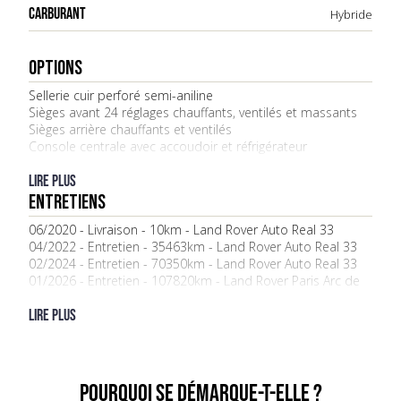
CARBURANT
Hybride
OPTIONS
Sellerie cuir perforé semi-aniline
Sièges avant 24 réglages chauffants, ventilés et massants
Sièges arrière chauffants et ventilés
Console centrale avec accoudoir et réfrigérateur
Volant chauffant
Pare-brise chauffant
Lire plus
Garnitures Ash Burr Veneer (placage bois)
ENTRETIENS
Planche de bord gainée cuir
06/2020 - Livraison - 10km - Land Rover Auto Real 33
Éclairage d’ambiance configurable
04/2022 - Entretien - 35463km - Land Rover Auto Real 33
Pavillon Cirrus
02/2024 - Entretien - 70350km - Land Rover Auto Real 33
Tapis premium
01/2026 - Entretien - 107820km - Land Rover Paris Arc de
Apple CarPlay
Triomphe
Android Auto
Lire plus
Système de navigation intégré
Affichage tête haute (HUD)
Écran multifonction
Télévision numérique
Lecteur DVD
POURQUOI SE DÉMARQUE-t-elle ?