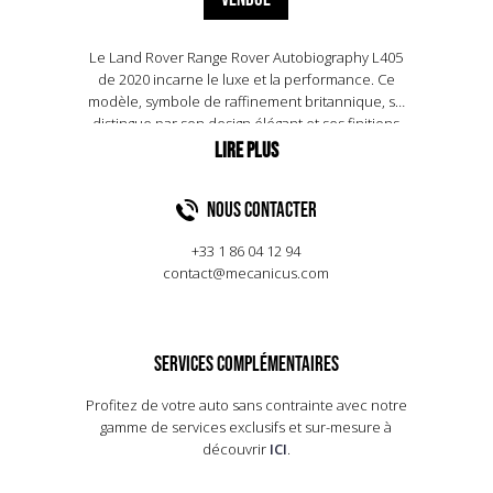
Le Land Rover Range Rover Autobiography L405
de 2020 incarne le luxe et la performance. Ce
modèle, symbole de raffinement britannique, se
distingue par son design élégant et ses finitions
haut de gamme. Sous le capot, il abrite un moteur
V8 de 3,0 litres, délivrant 400 chevaux, permettant
une accélération de 0 à 100 km/h en seulement
NOUS CONTACTER
5,4 secondes. L'intérieur, spacieux et somptueux,
offre des sièges en cuir Windsor, un système
+33 1 86 04 12 94
audio Meridian et une technologie de pointe,
contact@mecanicus.com
garantissant confort et connectivité. Avec une
capacité de remorquage de 3 500 kg et une garde
au sol ajustable, il allie robustesse et
sophistication. Le Range Rover Autobiography
SERVICES COMPLÉMENTAIRES
L405 reste une référence incontournable pour
les amateurs de SUV de luxe.
Profitez de votre auto sans contrainte avec notre
gamme de services exclusifs et sur-mesure à
découvrir
ICI
.