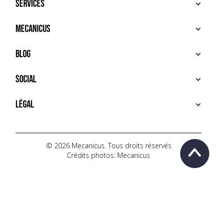
Services
ACHETER
Mecanicus
VENDRE
RECHERCHE
À PROPOS
Blog
SERVICES PREMIUM
HOUSE MECANICUS
FAQ
NEWS
Social
CONTACT
VIDÉOS
AUTOPÉDIA
INSTAGRAM
Légal
TIKTOK
FACEBOOK
CONDITIONS D'UTILISATION
YOUTUBE
POLITIQUE DE CONFIDENTIALITÉ
© 2026 Mecanicus. Tous droits réservés
Crédits photos: Mecanicus