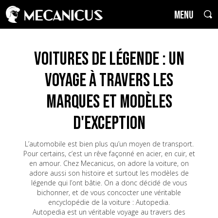
MENU
Voitures de Légende : un
voyage à travers les
marques et modèles
d'exception
L’automobile est bien plus qu’un moyen de transport.
Pour certains, c’est un rêve façonné en acier, en cuir, et
en amour. Chez Mecanicus, on adore la voiture, on
adore aussi son histoire et surtout les modèles de
légende qui l’ont bâtie. On a donc décidé de vous
bichonner, et de vous concocter une véritable
encyclopédie de la voiture : Autopedia.
Autopedia est un véritable voyage au travers des