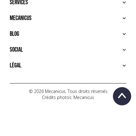
Services
ACHETER
Mecanicus
VENDRE
RECHERCHE
À PROPOS
Blog
SERVICES PREMIUM
HOUSE MECANICUS
FAQ
NEWS
Social
CONTACT
VIDÉOS
AUTOPÉDIA
INSTAGRAM
Légal
TIKTOK
FACEBOOK
CONDITIONS D'UTILISATION
YOUTUBE
POLITIQUE DE CONFIDENTIALITÉ
© 2026 Mecanicus. Tous droits réservés
Crédits photos: Mecanicus