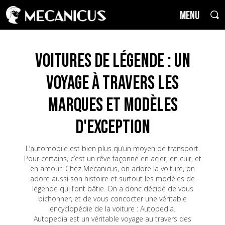
MENU
Voitures de Légende : un
voyage à travers les
marques et modèles
d'exception
L’automobile est bien plus qu’un moyen de transport.
Pour certains, c’est un rêve façonné en acier, en cuir, et
en amour. Chez Mecanicus, on adore la voiture, on
adore aussi son histoire et surtout les modèles de
légende qui l’ont bâtie. On a donc décidé de vous
bichonner, et de vous concocter une véritable
encyclopédie de la voiture : Autopedia.
Autopedia est un véritable voyage au travers des