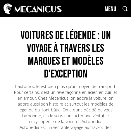
MENU
Voitures de Légende : un
voyage à travers les
marques et modèles
d'exception
L’automobile est bien plus qu’un moyen de transport.
Pour certains, c’est un rêve façonné en acier, en cuir, et
en amour. Chez Mecanicus, on adore la voiture, on
adore aussi son histoire et surtout les modèles de
légende qui l’ont bâtie. On a donc décidé de vous
bichonner, et de vous concocter une véritable
encyclopédie de la voiture : Autopedia.
Autopedia est un véritable voyage au travers des