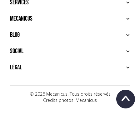
Services
ACHETER
Mecanicus
VENDRE
RECHERCHE
À PROPOS
Blog
SERVICES PREMIUM
HOUSE MECANICUS
FAQ
NEWS
Social
CONTACT
VIDÉOS
AUTOPÉDIA
INSTAGRAM
Légal
TIKTOK
FACEBOOK
CONDITIONS D'UTILISATION
YOUTUBE
POLITIQUE DE CONFIDENTIALITÉ
© 2026 Mecanicus. Tous droits réservés
Crédits photos: Mecanicus